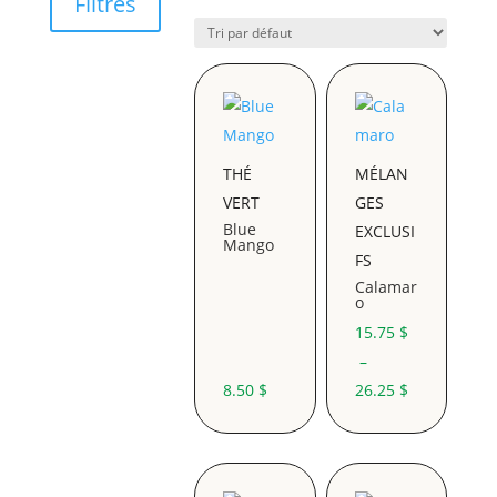
Filtres
THÉ
MÉLAN
VERT
GES
Blue
EXCLUSI
Mango
FS
Calamar
o
15.75
$
–
Plage
8.50
$
26.25
$
de
prix :
15.75 $