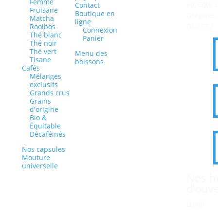
Femme
60, Côte S
Contact
Fruisane
Boutique en
Grégoire,
Matcha
ligne
Rooibos
G1C 5T2
Connexion
Thé blanc
Panier
Thé noir
Thé vert
Menu des
Tisane
boissons
Cafés
Mélanges
exclusifs
Grands crus
Grains
d'origine
Bio &
Équitable
Décaféinés
Nos capsules
Mouture
universelle
Nos h
d'ouv
Lundi