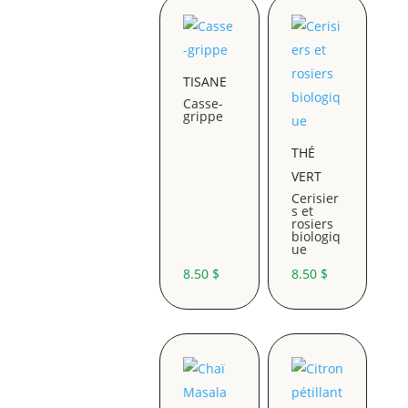
TISANE
Casse-
grippe
THÉ
VERT
Cerisier
s et
rosiers
biologiq
ue
8.50
$
8.50
$