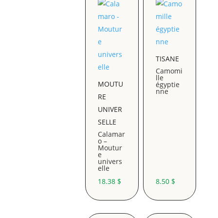
à
26.25 $
TISANE
Camomi
lle
MOUTU
égyptie
nne
RE
UNIVER
SELLE
Calamar
o –
Moutur
e
univers
elle
18.38
$
8.50
$