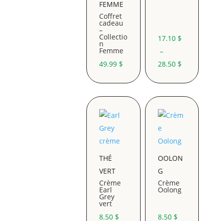
FEMME
Coffret
cadeau
–
Collectio
17.10
$
n
Femme
–
Plage
49.99
$
28.50
$
de
prix :
17.10 $
à
28.50 $
THÉ
OOLON
VERT
G
Crème
Crème
Earl
Oolong
Grey
vert
8.50
$
8.50
$