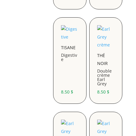
TISANE
Digestiv
THÉ
e
NOIR
Double
crème
Earl
Grey
8.50
$
8.50
$