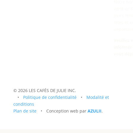
Notre hor
varié en 
jours fér
fêtes et 
important
Veuillez 
informer
vous dépl
© 2026 LES CAFÉS DE JULIE INC.
•
Politique de confidentialité
•
Modalité et
conditions
Plan de site
•
Conception web par
AZULII
.